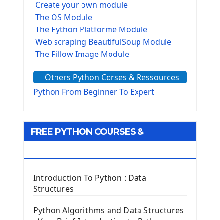
Create your own module
The OS Module
The Python Platforme Module
Web scraping BeautifulSoup Module
The Pillow Image Module
The Sys Module
Others Python Corses & Ressources
The configparser module
The Virtualenv environnement
Python From Beginner To Expert
Python Matplotlib module
Tkinter GUI Python Framework
FREE PYTHON COURSES &
First Window with GUI Tkinter
Tkinter Button Widget
RESOURCES
Tkinter Label Widget
Tkinter Entry Input widget
Introduction To Python : Data
The Frame Tkinter Widget
Structures
PyQt5 GUI Python Framework
Python Algorithms and Data Structures