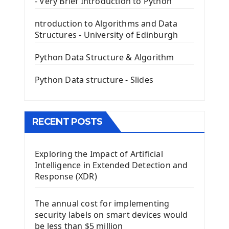
- Very Brief Introduction to Python
First PyQt5 App
The QLabel PyQt5 Wideget
ntroduction to Algorithms and Data
The QPush Button Widget PyQt5
Structures - University of Edinburgh
QLineEdit Input Text In PyQt
QGridLayout Manager In PyQt5
Python Data Structure & Algorithm
Mini App Python PyQt5
Python Data structure - Slides
Image with PyQt - QPixmap Class
Menu With QMenuBar PyQt5
The QMainWindow PyQt5
The QTableWidget PyQt5
RECENT POSTS
Mobile App With Kivy Framework
Exploring the Impact of Artificial
Install Kivy Framework
Intelligence in Extended Detection and
Using Kivy Label Widget
Response (XDR)
Django Framework
The annual cost for implementing
Introduction To Django Framework
security labels on smart devices would
Install Django Framework
be less than $5 million