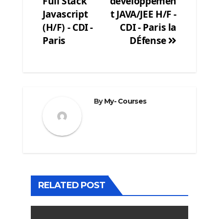
Full Stack
développemen
navigation
Javascript
t JAVA/JEE H/F -
(H/F) - CDI -
CDI - Paris la
Paris
DÉfense
By
My- Courses
RELATED POST