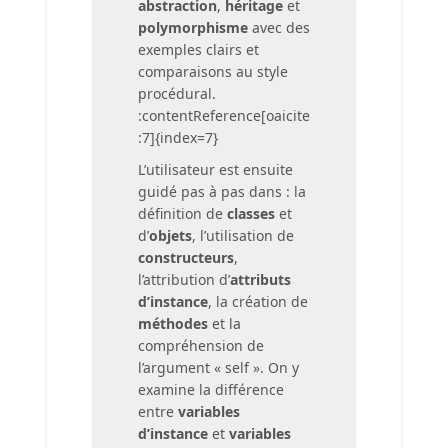
abstraction
,
héritage
et
polymorphisme
avec des
exemples clairs et
comparaisons au style
procédural.
:contentReference[oaicite
:7]{index=7}
L’utilisateur est ensuite
guidé pas à pas dans : la
définition de
classes
et
d’
objets
, l’utilisation de
constructeurs
,
l’attribution d’
attributs
d’instance
, la création de
méthodes
et la
compréhension de
l’argument « self ». On y
examine la différence
entre
variables
d’instance
et
variables