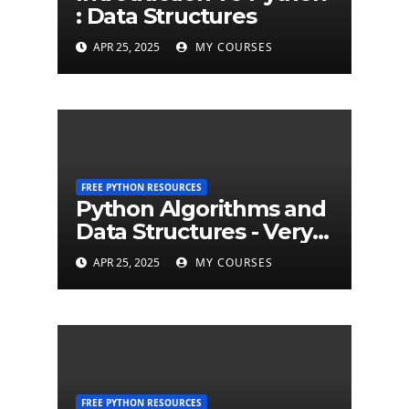
: Data Structures
APR 25, 2025
MY COURSES
FREE PYTHON RESOURCES
Python Algorithms and
Data Structures - Very
Brief Introduction to
APR 25, 2025
MY COURSES
Python
FREE PYTHON RESOURCES