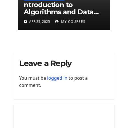
ntroduction to
Algorithms and Data
Structures - University
APR 25, 2025
MY COURSES
of Edinburgh
Leave a Reply
You must be
logged in
to post a
comment.