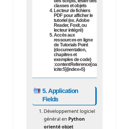
des scripts, tester des
classes et objets
Lecteur de fichiers
PDF pour afficher le
tutoriel (ex. Adobe
Reader, Foxit, ou
lecteur intégré)
Accès aux
ressources en ligne
de Tutorials Point
(documentation,
chapitres et
exemples de code)
:contentReference[oa
icite:5]{index=5}
5. Application
Fields
Développement logiciel
général en
Python
orienté objet