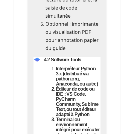
saisie de code
simultanée
Optionnel : imprimante
ou visualisation PDF
pour annotation papier
du guide
4.2 Software Tools
Interpréteur
Python
3.x
(distribué via
python.org,
Anaconda, ou autre)
Éditeur de code ou
IDE : VS Code,
PyCharm
Community, Sublime
Text, ou tout éditeur
adapté à Python
Terminal ou
environnement
intégré pour exécuter